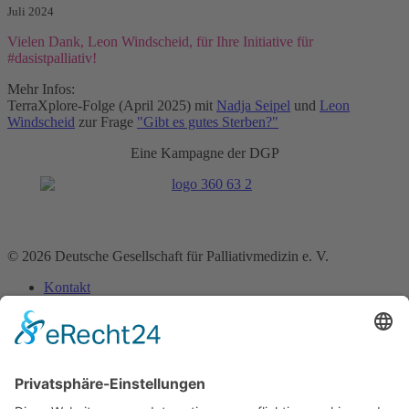
Juli 2024
Vielen Dank, Leon Windscheid, für Ihre Initiative für
#dasistpalliativ!
Mehr Infos:
TerraXplore-Folge (April 2025) mit
Nadja Seipel
und
Leon
Windscheid
zur Frage
"Gibt es gutes Sterben?"
Eine Kampagne der DGP
© 2026 Deutsche Gesellschaft für Palliativmedizin e. V.
Kontakt
Impressum
Datenschutz­erklärung
Home
Über uns
Bereiche
Medizin