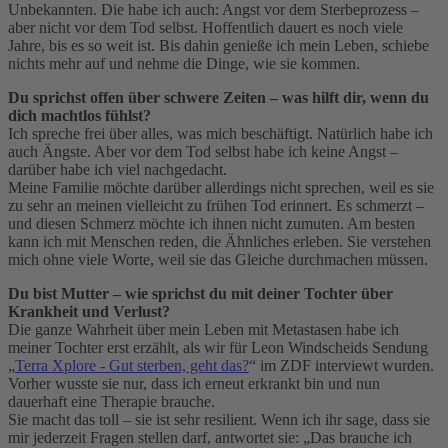
Unbekannten. Die habe ich auch: Angst vor dem Sterbeprozess –
aber nicht vor dem Tod selbst. Hoffentlich dauert es noch viele
Jahre, bis es so weit ist. Bis dahin genieße ich mein Leben, schiebe
nichts mehr auf und nehme die Dinge, wie sie kommen.
Du sprichst offen über schwere Zeiten – was hilft dir, wenn du
dich machtlos fühlst?
Ich spreche frei über alles, was mich beschäftigt. Natürlich habe ich
auch Ängste. Aber vor dem Tod selbst habe ich keine Angst –
darüber habe ich viel nachgedacht.
Meine Familie möchte darüber allerdings nicht sprechen, weil es sie
zu sehr an meinen vielleicht zu frühen Tod erinnert. Es schmerzt –
und diesen Schmerz möchte ich ihnen nicht zumuten. Am besten
kann ich mit Menschen reden, die Ähnliches erleben. Sie verstehen
mich ohne viele Worte, weil sie das Gleiche durchmachen müssen.
Du bist Mutter – wie sprichst du mit deiner Tochter über
Krankheit und Verlust?
Die ganze Wahrheit über mein Leben mit Metastasen habe ich
meiner Tochter erst erzählt, als wir für Leon Windscheids Sendung
„
Terra Xplore - Gut sterben, geht das?
“ im ZDF interviewt wurden.
Vorher wusste sie nur, dass ich erneut erkrankt bin und nun
dauerhaft eine Therapie brauche.
Sie macht das toll – sie ist sehr resilient. Wenn ich ihr sage, dass sie
mir jederzeit Fragen stellen darf, antwortet sie: „Das brauche ich