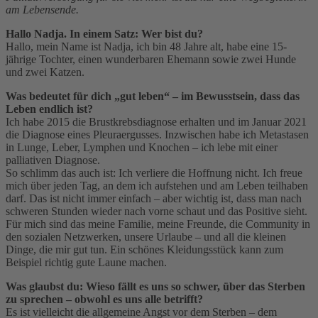
am Lebensende.
Hallo Nadja. In einem Satz: Wer bist du?
Hallo, mein Name ist Nadja, ich bin 48 Jahre alt, habe eine 15-
jährige Tochter, einen wunderbaren Ehemann sowie zwei Hunde
und zwei Katzen.
Was bedeutet für dich „gut leben“ – im Bewusstsein, dass das
Leben endlich ist?
Ich habe 2015 die Brustkrebsdiagnose erhalten und im Januar 2021
die Diagnose eines Pleuraergusses. Inzwischen habe ich Metastasen
in Lunge, Leber, Lymphen und Knochen – ich lebe mit einer
palliativen Diagnose.
So schlimm das auch ist: Ich verliere die Hoffnung nicht. Ich freue
mich über jeden Tag, an dem ich aufstehen und am Leben teilhaben
darf. Das ist nicht immer einfach – aber wichtig ist, dass man nach
schweren Stunden wieder nach vorne schaut und das Positive sieht.
Für mich sind das meine Familie, meine Freunde, die Community in
den sozialen Netzwerken, unsere Urlaube – und all die kleinen
Dinge, die mir gut tun. Ein schönes Kleidungsstück kann zum
Beispiel richtig gute Laune machen.
Was glaubst du: Wieso fällt es uns so schwer, über das Sterben
zu sprechen – obwohl es uns alle betrifft?
Es ist vielleicht die allgemeine Angst vor dem Sterben – dem