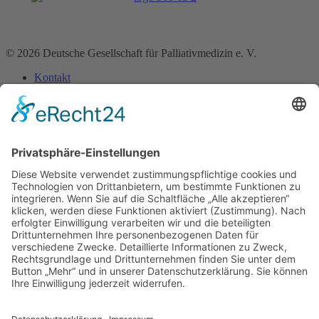
© 2026 Deutsche Gesellschaft für Palliativmedizin e. V.
Kontakt
Impressum
Datenschutz­erklärung
Home
Über uns
Bereiche
Medizin
Pharmazie
Pflege
Psychologie
Seelsorge
Soziale Arbeit
Rechtsberufe
Physio-, Ergotherapie & Logopädie
Künstlerische Therapien
Ernährung
Ehrenamt
Forschung