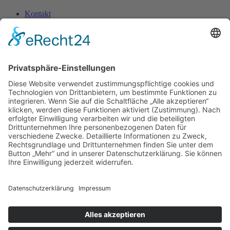
Kontakt
Impressum
Datenschutz­erklärung
Home
Über uns
Bereiche
Medizin
Pharmazie
Pflege
Psychologie
Seelsorge
Soziale Arbeit
Rechtsberufe
Physio-, Ergotherapie & Logopädie
Künstlerische Therapien
Ernährung
Ehrenamt
Forschung
Materialien
Bestellbare Materialien
Poster zum Download
Social-Media-Dateien zum Download
Blog