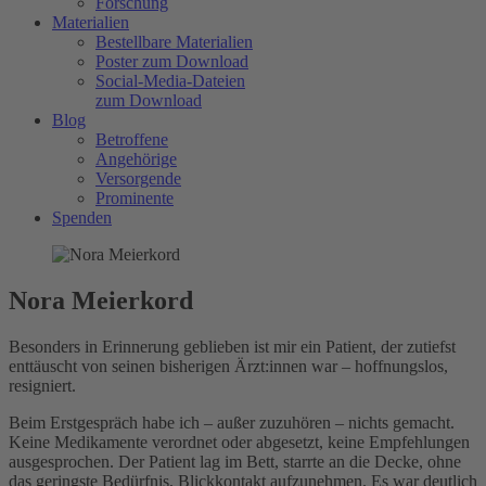
Forschung
Materialien
Bestellbare Materialien
Poster zum Download
Social-Media-Dateien
zum Download
Blog
Betroffene
Angehörige
Versorgende
Prominente
Spenden
Nora Meierkord
Besonders in Erinnerung geblieben ist mir ein Patient, der zutiefst
enttäuscht von seinen bisherigen Ärzt:innen war – hoffnungslos,
resigniert.
Beim Erstgespräch habe ich – außer zuzuhören – nichts gemacht.
Keine Medikamente verordnet oder abgesetzt, keine Empfehlungen
ausgesprochen. Der Patient lag im Bett, starrte an die Decke, ohne
das geringste Bedürfnis, Blickkontakt aufzunehmen. Es war deutlich