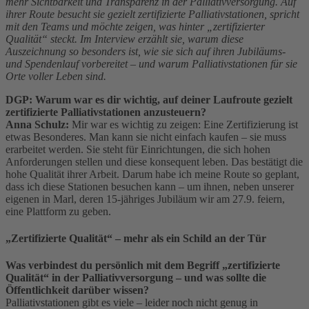
mehr Sichtbarkeit und Transparenz in der Palliativversorgung. Auf
ihrer Route besucht sie gezielt zertifizierte Palliativstationen, spricht
mit den Teams und möchte zeigen, was hinter „zertifizierter
Qualität“ steckt. Im Interview erzählt sie, warum diese
Auszeichnung so besonders ist, wie sie sich auf ihren Jubiläums-
und Spendenlauf vorbereitet – und warum Palliativstationen für sie
Orte voller Leben sind.
DGP: Warum war es dir wichtig, auf deiner Laufroute gezielt
zertifizierte Palliativstationen anzusteuern?
Anna Schulz:
Mir war es wichtig zu zeigen: Eine Zertifizierung ist
etwas Besonderes. Man kann sie nicht einfach kaufen – sie muss
erarbeitet werden. Sie steht für Einrichtungen, die sich hohen
Anforderungen stellen und diese konsequent leben. Das bestätigt die
hohe Qualität ihrer Arbeit. Darum habe ich meine Route so geplant,
dass ich diese Stationen besuchen kann – um ihnen, neben unserer
eigenen in Marl, deren 15-jähriges Jubiläum wir am 27.9. feiern,
eine Plattform zu geben.
„Zertifizierte Qualität“ – mehr als ein Schild an der Tür
Was verbindest du persönlich mit dem Begriff „zertifizierte
Qualität“ in der Palliativversorgung – und was sollte die
Öffentlichkeit darüber wissen?
Palliativstationen gibt es viele – leider noch nicht genug in