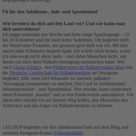
Fit für den Jubiläums-, Info- und Spendenlauf
Wie bereitest du dich auf den Lauf vor? Und wie kann man
dich unterstützen?
Ich jogge mehrmals pro Woche und liebe lange Spaziergänge – 15
bis 20 Kilometer sind für mich keine Seltenheit. Oft begleitet mich
der Hund einer Freundin, der genauso gern läuft wie ich. Mit ihm
macht jeder Kilometer doppelt Spaß. Ich würde mich freuen, wenn
ich unterwegs nicht allein laufe – und dabei Menschen treffe, mit
denen ich mich über Palliativversorgung austauschen kann. Wer
mich (
Anna Schulz
) , den
Förderverein der Palliativstation Marl
und
die
Deutsche Gesellschaft für Palliativmedizin
auf Instagram
begleitet, hilft, mein Ziel bekannter zu machen: palliative
Versorgung transparenter zu machen. Der Lauf ist Jubiläumslauf,
Informationslauf – und Spendenlauf. Wer möchte, kann symbolisch
einen Kilometer „kaufen“ und so den Förderverein unterstützen. Vor
allem aber möchte ich auf diesem Weg helfen, den Menschen den
Schrecken und die Angst vor Palliativmedizin zu nehmen.
ℹ️ Als DGP begleiten wir den Jubiläumslauf hier auf dem Blog und
unserem Instagram-Kanal
@dasistpalliativ
.