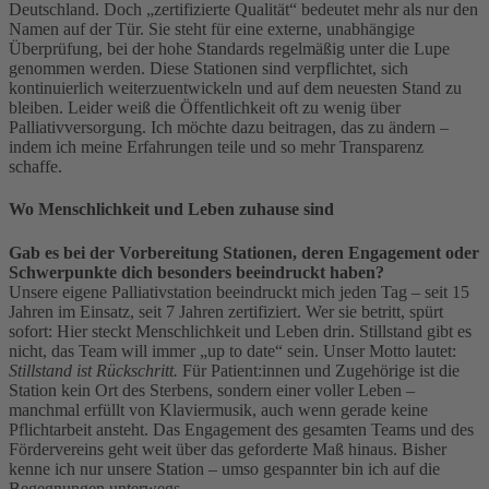
Deutschland. Doch „zertifizierte Qualität“ bedeutet mehr als nur den
Namen auf der Tür. Sie steht für eine externe, unabhängige
Überprüfung, bei der hohe Standards regelmäßig unter die Lupe
genommen werden. Diese Stationen sind verpflichtet, sich
kontinuierlich weiterzuentwickeln und auf dem neuesten Stand zu
bleiben. Leider weiß die Öffentlichkeit oft zu wenig über
Palliativversorgung. Ich möchte dazu beitragen, das zu ändern –
indem ich meine Erfahrungen teile und so mehr Transparenz
schaffe.
Wo Menschlichkeit und Leben zuhause sind
Gab es bei der Vorbereitung Stationen, deren Engagement oder
Schwerpunkte dich besonders beeindruckt haben?
Unsere eigene Palliativstation beeindruckt mich jeden Tag – seit 15
Jahren im Einsatz, seit 7 Jahren zertifiziert. Wer sie betritt, spürt
sofort: Hier steckt Menschlichkeit und Leben drin. Stillstand gibt es
nicht, das Team will immer „up to date“ sein. Unser Motto lautet:
Stillstand ist Rückschritt.
Für Patient:innen und Zugehörige ist die
Station kein Ort des Sterbens, sondern einer voller Leben –
manchmal erfüllt von Klaviermusik, auch wenn gerade keine
Pflichtarbeit ansteht. Das Engagement des gesamten Teams und des
Fördervereins geht weit über das geforderte Maß hinaus. Bisher
kenne ich nur unsere Station – umso gespannter bin ich auf die
Begegnungen unterwegs.