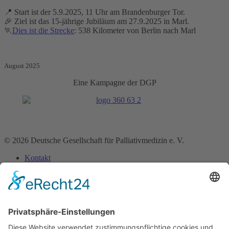
📍 Start ist der 5.9.2025, 11 Uhr am Brandenburger Tor.
🎉 Ziel ist das 15-jährige Jubiläum am 27.9.2025 in Marl.
🏃
Dies ist die Strecke
: 538 Kilometer von Berlin nach Marl
August 2025
Eine Kampagne der DGP
© 2026 Deutsche Gesellschaft für Palliativmedizin e. V.
Kontakt
Impressum
Datenschutz­erklärung
Home
Über uns
Bereiche
Medizin