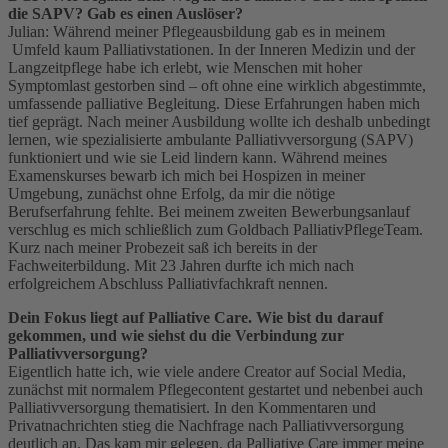
die SAPV? Gab es einen Auslöser?
Julian: Während meiner Pflegeausbildung gab es in meinem
Umfeld kaum Palliativstationen. In der Inneren Medizin und der
Langzeitpflege habe ich erlebt, wie Menschen mit hoher
Symptomlast gestorben sind – oft ohne eine wirklich abgestimmte,
umfassende palliative Begleitung. Diese Erfahrungen haben mich
tief geprägt. Nach meiner Ausbildung wollte ich deshalb unbedingt
lernen, wie spezialisierte ambulante Palliativversorgung (SAPV)
funktioniert und wie sie Leid lindern kann. Während meines
Examenskurses bewarb ich mich bei Hospizen in meiner
Umgebung, zunächst ohne Erfolg, da mir die nötige
Berufserfahrung fehlte. Bei meinem zweiten Bewerbungsanlauf
verschlug es mich schließlich zum Goldbach PalliativPflegeTeam.
Kurz nach meiner Probezeit saß ich bereits in der
Fachweiterbildung. Mit 23 Jahren durfte ich mich nach
erfolgreichem Abschluss Palliativfachkraft nennen.
Dein Fokus liegt auf Palliative Care. Wie bist du darauf
gekommen, und wie siehst du die Verbindung zur
Palliativversorgung?
Eigentlich hatte ich, wie viele andere Creator auf Social Media,
zunächst mit normalem Pflegecontent gestartet und nebenbei auch
Palliativversorgung thematisiert. In den Kommentaren und
Privatnachrichten stieg die Nachfrage nach Palliativversorgung
deutlich an. Das kam mir gelegen, da Palliative Care immer meine