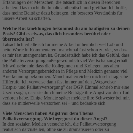
Erfahrungen der Menschen, die tatsächlich in diesen Bereichen
arbeiten. Das macht die Inhalte authentisch und greifbar. Ich hoffe,
dass meine Beiträge dazu beitragen, ein besseres Verständnis für
unsere Arbeit zu schaffen.
Welche Rückmeldungen bekommst du am häufigsten zu deinen
Posts? Gibt es etwas, das dich besonders berührt oder
überrascht hat?
Tatsächlich erhalte ich für meine Arbeit unheimlich viel Lob und
nette Worte in Kommentaren, manchmal fast schon zu viel, so dass
es mir fast unangenehm ist. Grundsätzlich habe ich das Gefühl, dass
die Palliativversorgung außergewöhnlich viel Wertschätzung erhält.
Ich wünsche mir, dass die Kolleginnen und Kollegen aus allen
anderen Versorgungsbereichen in Pflege und Medizin genauso viel
Anerkennung bekommen. Manchmal erreichen mich sehr tragische
Hilferufe. Ich verweise dann fast immer auf den „Wegweiser
Hospiz- und Palliativversorgung” der DGP. Einmal schrieb mir eine
Userin sogar, dass sie durch meine Beiträge ihre Angst vor dem Tod
verloren habe. Einige Monate später meldete ihre Schwester bei mir,
dass sie mittlerweile verstorben sei – und bedankte sich.
Viele Menschen haben Angst vor dem Thema
Palliativversorgung. Wie begegnest du dieser Angst?
In den sozialen Medien versuche ich, die Palliativversorgung
realistisch darzustellen, ohne sie zu dramatisieren oder zu