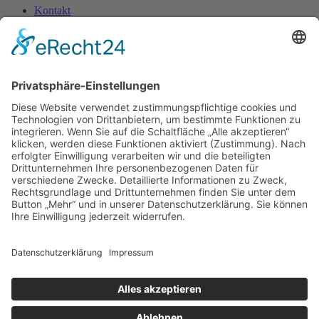
Kontakt
Impressum
Datenschutz­erklärung
Home
Über uns
Bereiche
Medizin
Pharmazie
Pflege
Psychologie
Seelsorge
Soziale Arbeit
Rechtsberufe
Physio-, Ergotherapie & Logopädie
Künstlerische Therapien
Ernährung
Ehrenamt
Forschung
Materialien
Bestellbare Materialien
Poster zum Download
Social-Media-Dateien zum Download
Blog
Betroffene