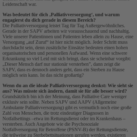
Leidenschaft war.
Was bedeutet für dich ‚Palliativversorgung‘, und warum
engagierst du dich gerade in diesem Bereich?
Die Palliativversorgung leistet Tag für Tag Außergewöhnliches.
Gerade in der SAPV arbeiten wir vorausschauend und nachhaltig.
Viele unserer Patientinnen und Patienten leben allein zu Hause, eine
Versorgung „auf Zuruf“ ist hier nicht möglich. Jeder Schritt muss
durchdacht sein, denn zusätzliche Einsätze bedeuten einen hohen
organisatorischen und personellen Aufwand. Wenn eine schwere
Erkrankung so viel Leid mit sich bringt, dass sie scheinbar vorgibt:
„Dieser Mensch darf nur stationär versterben”, dann zeigt die
SAPV, dass es dennoch anders geht, dass ein Sterben zu Hause
möglich sein kann. Ist das nicht großartig?
Wenn du an die ideale Palliativversorgung denkst: Wie sieht sie
aus? Was müsste sich ändern, damit sie für alle besser wird?
Grundsätzlich bin ich der Meinung, dass Palliative Care weniger
exklusiv sein sollte. Neben SAPV und AAPV (Allgemeine
Ambulante Palliativversorgung) gibt es vermutlich noch eine große
Zahl von Menschen, die trotz eindeutiger Diagnosen in
Notfallsettings –etwa im Rettungsdienst oder im Krankenhaus –
versterben. Auch Angebote wie die Psychosoziale
Notfallversorgung für Betroffene (PSNV-B) der Rettungsdienste,
die teilweise zu Sterbebettsituationen gerufen werden, existieren