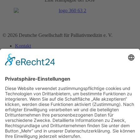
© 2026 Deutsche Gesellschaft für Palliativmedizin e. V.
Kontakt
Impressum
Datenschutz­erklärung
Home
Über uns
Bereiche
Medizin
Pharmazie
Pflege
Psychologie
Seelsorge
Soziale Arbeit
Rechtsberufe
Physio-, Ergotherapie & Logopädie
Künstlerische Therapien
Ernährung