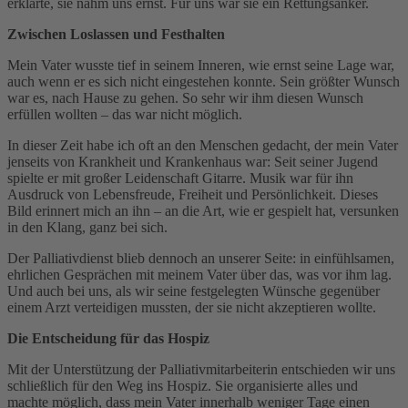
erklärte, sie nahm uns ernst. Für uns war sie ein Rettungsanker.
Zwischen Loslassen und Festhalten
Mein Vater wusste tief in seinem Inneren, wie ernst seine Lage war,
auch wenn er es sich nicht eingestehen konnte. Sein größter Wunsch
war es, nach Hause zu gehen. So sehr wir ihm diesen Wunsch
erfüllen wollten – das war nicht möglich.
In dieser Zeit habe ich oft an den Menschen gedacht, der mein Vater
jenseits von Krankheit und Krankenhaus war: Seit seiner Jugend
spielte er mit großer Leidenschaft Gitarre. Musik war für ihn
Ausdruck von Lebensfreude, Freiheit und Persönlichkeit. Dieses
Bild erinnert mich an ihn – an die Art, wie er gespielt hat, versunken
in den Klang, ganz bei sich.
Der Palliativdienst blieb dennoch an unserer Seite: in einfühlsamen,
ehrlichen Gesprächen mit meinem Vater über das, was vor ihm lag.
Und auch bei uns, als wir seine festgelegten Wünsche gegenüber
einem Arzt verteidigen mussten, der sie nicht akzeptieren wollte.
Die Entscheidung für das Hospiz
Mit der Unterstützung der Palliativmitarbeiterin entschieden wir uns
schließlich für den Weg ins Hospiz. Sie organisierte alles und
machte möglich, dass mein Vater innerhalb weniger Tage einen